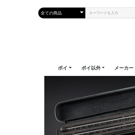
ポイ
ポイ以外
メーカー
テールポイ
ソックスポイ
フラッグ
フラッフィーポイ
LEDポイ
LEDポイ（ハイグレー
ビジュアルポイ
キッズポイ
パーツ
教則ビデオ
武幻
スタッフ
ジャグリングクラブ
シルホイール
フープ
ワンド
ファイバーフライ
ファンズ
幾何学おもちゃ
エリック
ファイバ
ファンイ
ファイア
フェアリ
フロウト
ホームオブ
ライトト
ド）
Erik's Po
Fiberflie
Fun in M
Firetoys
Fairy Wi
Flowtoy
of Poi
Lighttoy