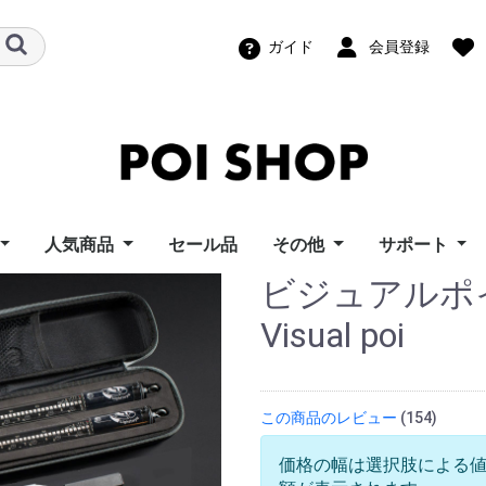
ガイド
会員登録
人気商品
セール品
その他
サポート
ビジュアルポイレ
ズポイトイ
ーフライズ
ンモーション
ートイズ
ーウィングス
イズ
ポイ Home
イズ
ポッドポイ
ビジュアルポイ（グラ
スピンボール
パーツ
幾何学おもちゃ
機材レンタル
教則ビデオ
ポッドポイユ
ビジュアル/F
スピンボール
LT Compos
ビジュアルポ
i Toy
s
otion
ngs
s
s
フィックポイ）
ポート
ーサポート
ィーニユーザ
ロード
Visual poi
ト
この商品のレビュー
(154)
価格の幅は選択肢による