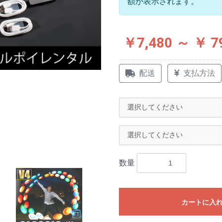
額が表示されます。
￥7,480 ～ ￥ 7
配送
支払方法
数量
カートに入