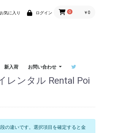
0
￥0
お気に入り
ログイン
新入荷
お問い合わせ
ンタル Rental Poi
ーザーサ
T ユーザ
/ワンデ
erダウン
イ比較
ご利用ガイド
特定商取引法に基づく
Flowtoys社製品の保
Lighttoys社製品の保
ビジュアルポイをご検
お問い合わせフォーム
出演依頼はポイラボへ
ーサポー
表記
証について
証について
討中の方へ
値段の違いです。選択項目を確定すると金