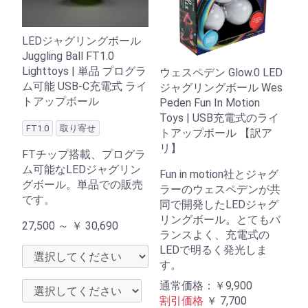
LEDジャグリングボール
Juggling Ball FT1.0
Lighttoys | 単品 プログラ
ウェスペデン Glow.0 LED
ム可能 USB-C充電式 ライ
ジャグリングボール Wes
トアップボール
Peden Fun In Motion
Toys | USB充電式のライ
FT1.0
取り寄せ
トアップボール 【訳ア
リ】
FTチップ搭載、プログラ
ム可能なLEDジャグリン
Fun in motion社とジャグ
グボール。単品での販売
ラーのウェスペデンが共
です。
同で開発したLEDジャグ
リングボール。とてもバ
27,500 ～
￥
30,690
ランスよく、充電式の
LEDで明るく発光しま
す。
通常価格：￥9,900
割引価格
￥
7,700