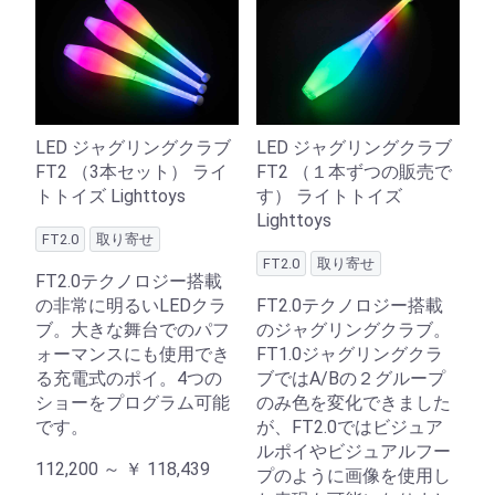
LED ジャグリングクラブ
LED ジャグリングクラブ
FT2 （3本セット） ライ
FT2 （１本ずつの販売で
トトイズ Lighttoys
す） ライトトイズ
Lighttoys
FT2.0
取り寄せ
FT2.0
取り寄せ
FT2.0テクノロジー搭載
の非常に明るいLEDクラ
FT2.0テクノロジー搭載
ブ。大きな舞台でのパフ
のジャグリングクラブ。
ォーマンスにも使用でき
FT1.0ジャグリングクラ
る充電式のポイ。4つの
ブではA/Bの２グループ
ショーをプログラム可能
のみ色を変化できました
です。
が、FT2.0ではビジュア
ルポイやビジュアルフー
112,200 ～
￥
118,439
プのように画像を使用し