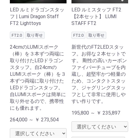
LED ルミドラゴンスタッ
LED ルミスタッフ FT2
フ | Lumi Dragon Staff
【2本セット】 LUMI
FT2 Lighttoys
STAFF FT2
FT2.0
取り寄せ
FT2.0
取り寄せ
24cmのLUMIスポーク
新世代のFT2LEDスタッ
（棒）を３本ずつ両端に
フ。お得な２本セットで
取り付けたLEDドラゴン
す。 剛性の高いカーボン
スタッフ。自24cmの
ファイバーチューブを内
LUMIスポーク（棒）を３
蔵し、超堅牢かつ軽量の
本ずつ両端に取り付けた
ため、コンタクトスタッ
LEDドラゴンスタッフ。
フ、ジャグリングスタッ
自LUMIスポークは簡単に
フとして非常に使用しや
取り外せるので、携帯性
すい作りです。
にも優れます。
195,800 ～
￥
235,897
264,000 ～
￥
273,504