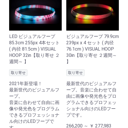
LED ビジュアルフープ
ビジュアルフープ 79.9cm
85.3cm 255px 4本セット
239px x 4 セット ( 内径
( 内径 81.5cm ) VISUAL
76.1cm ) VISUAL HOOP
HOOP 32in【取り寄せ ２
30in【取り寄せ ２週間～
週間～ 】
】
取り寄せ
取り寄せ
2021年新登場！
最新世代のビジュアルフ
最新世代のビジュアルフ
ープ。音楽に合わせて自
ープ。
由に画像や発光色をプロ
音楽に合わせて自由に画
グラムできるプロフェッ
像や発光色をプログラム
ショナル向けのLEDフー
できるプロフェッショナ
プです。
ル向けのLEDフープで
266,200 ～
￥
277,983
す。