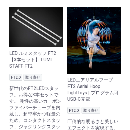
LED ルミスタッフ FT2
【3本セット】 LUMI
STAFF FT2
FT2.0
取り寄せ
LEDエアリアルフープ
FT2 Aerial Hoop
新世代のFT2LEDスタッ
Lighttoys | プログラム可
フ。お得な3本セットで
USB-C充電
す。 剛性の高いカーボン
ファイバーチューブを内
FT2.0
取り寄せ
蔵し、超堅牢かつ軽量の
ため、コンタクトスタッ
圧倒的な明るさと美しい
フ、ジャグリングスタッ
エフェクトを実現する、