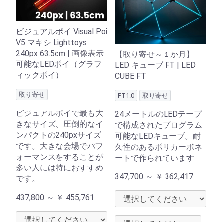
ビジュアルポイ Visual Poi
V5 マキシ Lighttoys
240px 63.5cm | 画像表示
【取り寄せ～１か月】
可能なLEDポイ（グラフ
LED キューブ FT | LED
ィックポイ）
CUBE FT
取り寄せ
FT1.0
取り寄せ
ビジュアルポイで最も大
24メートルのLEDテープ
きなサイズ、圧倒的なイ
で構成されたプログラム
ンパクトの240pxサイズ
可能なLEDキューブ。耐
です。大きな会場でパフ
久性のあるポリカーボネ
ォーマンスをすることが
ートで作られています
多い人には特におすすめ
347,700 ～
￥
362,417
です。
437,800 ～
￥
455,761