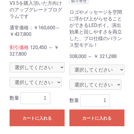
取り寄せ
V3.5を購入頂いた方向け
のアップグレードプログ
ロゴやメッセージを空間
ラムです
に浮かび上がらせること
ができるLEDポイ。演出
通常価格：
￥160,600～
効果と回しやすさを両立
￥437,800
した、プロ仕様のバラン
ス型モデル！
割引価格
120,450 ～
￥
327,800
308,000 ～
￥
321,288
数量
数量
カートに入れる
カートに入れる