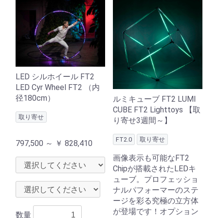
LED シルホイール FT2
LED Cyr Wheel FT2 （内
径180cm）
ルミキューブ FT2 LUMI
CUBE FT2 Lighttoys 【取
取り寄せ
り寄せ3週間～】
FT2.0
取り寄せ
797,500 ～
￥
828,410
画像表示も可能なFT2
Chipが搭載されたLEDキ
ューブ。プロフェッショ
ナルパフォーマーのステ
ージを彩る究極の立方体
が登場です！オプション
数量