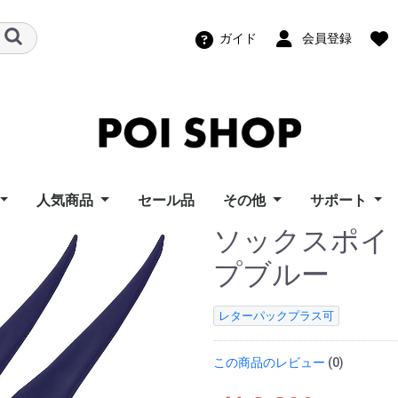
ガイド
会員登録
人気商品
セール品
その他
サポート
ソックスポイ H
ズポイトイ
ーフライズ
ンモーション
ートイズ
ーウィングス
イズ
ポイ Home
イズ
ポッドポイ
ビジュアルポイ（グラ
スピンボール
パーツ
幾何学おもちゃ
機材レンタル
教則ビデオ
ポッドポイユ
ビジュアル/F
スピンボール
LT Compos
ビジュアルポ
i Toy
s
otion
ngs
s
s
フィックポイ）
ポート
ーサポート
ィーニユーザ
ロード
プブルー
ト
レターパックプラス可
この商品のレビュー
(0)