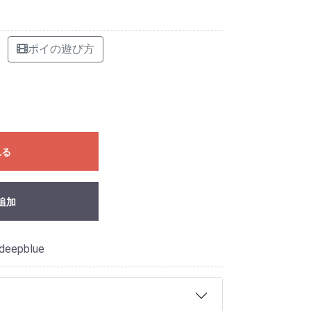
ポイの遊び方
れる
追加
pdeepblue