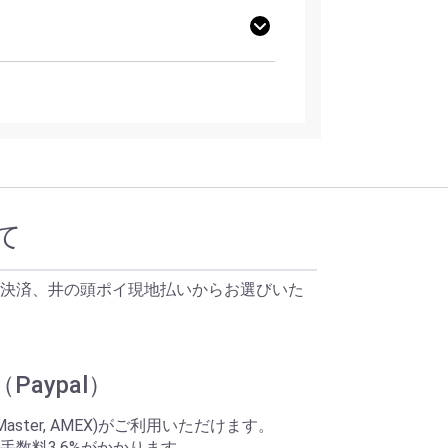
て
決済、井の頭ポイ現地払いからお選びいた
aypal）
Master, AMEX)がご利用いただけます。
手数料3.6%がかかります。