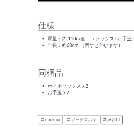
仕様
質量：約 110g/個 （ソックス+お手玉
全長：約60cm （回すと伸びます）
同梱品
ポイ用ソックス x 2
お手玉 x 2
sockpoi
ソックスポイ
練習用