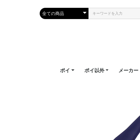
ポイ
ポイ以外
メーカー
テールポイ
ソックスポイ
フラッグ
フラッフィーポイ
LEDポイ
LEDポイ（ハイグレー
ビジュアルポイ
キッズポイ
パーツ
教則ビデオ
武幻
スタッフ
ジャグリングクラブ
シルホイール
フープ
ワンド
ファイバーフライ
ファンズ
幾何学おもちゃ
エリック
ファイバ
ファンイ
ファイア
フェアリ
フロウト
ホームオブ
ライトト
ド）
Erik's Po
Fiberflie
Fun in M
Firetoys
Fairy Wi
Flowtoy
of Poi
Lighttoy