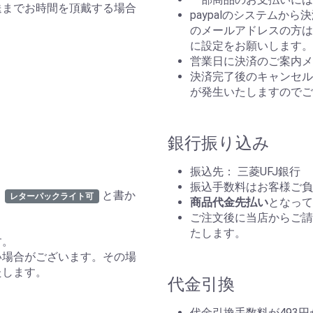
送までお時間を頂戴する場合
paypalのシステムか
のメールアドレスの方はp
。
に設定をお願いします。
営業日に決済のご案内メ
決済完了後のキャンセルは
が発生いたしますのでご
銀行振り込み
振込先： 三菱UFJ銀行
振込手数料はお客様ご負
と書か
レターパックライト可
商品代金先払い
となって
ご注文後に当店からご請
たします。
す。
い場合がございます。その場
たします。
代金引換
代金引換手数料が493