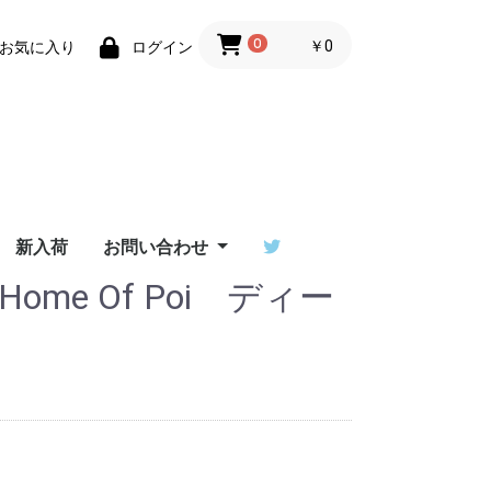
0
￥0
お気に入り
ログイン
新入荷
お問い合わせ
ome Of Poi ディー
ーザーサ
T ユーザ
/ワンデ
erダウン
イ比較
ご利用ガイド
特定商取引法に基づく
Flowtoys社製品の保
Lighttoys社製品の保
ビジュアルポイをご検
お問い合わせフォーム
出演依頼はポイラボへ
ーサポー
表記
証について
証について
討中の方へ