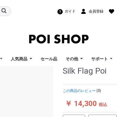
ガイド
会員登録
人気商品
セール品
その他
サポート
Silk Flag Poi
ズポイトイ
ーフライズ
ンモーション
ートイズ
ーウィングス
イズ
ポイ Home
イズ
ポッドポイ
ビジュアルポイ（グラ
スピンボール
パーツ
幾何学おもちゃ
機材レンタル
教則ビデオ
ポッドポイユ
ビジュアル/F
スピンボール
LT Compos
ビジュアルポ
i Toy
s
otion
ngs
s
s
フィックポイ）
ポート
ーサポート
ィーニユーザ
ロード
ト
この商品のレビュー
(0)
￥ 14,300
税込