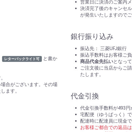
営業日に決済のご案内メ
決済完了後のキャンセルは
が発生いたしますのでご
銀行振り込み
振込先： 三菱UFJ銀行
振込手数料はお客様ご負
と書か
レターパックライト可
商品代金先払い
となって
ご注文後に当店からご請
たします。
す。
い場合がございます。その場
たします。
代金引換
代金引換手数料が493
宅配便（ゆうぱっく）で
配達時に配達員に現金で
お客様ご都合での返品は