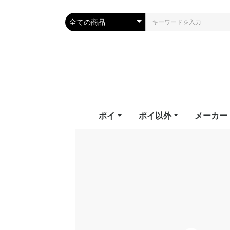
ポイ
ポイ以外
メーカー
テールポイ
ソックスポイ
フラッグ
フラッフィーポイ
LEDポイ
LEDポイ（ハイグレー
ビジュアルポイ
キッズポイ
パーツ
教則ビデオ
武幻
スタッフ
ジャグリングクラブ
シルホイール
フープ
ワンド
ファイバーフライ
ファンズ
幾何学おもちゃ
エリック
ファイバ
ファンイ
ファイア
フェアリ
フロウト
ホームオブ
ライトト
ド）
Erik's Po
Fiberflie
Fun in M
Firetoys
Fairy Wi
Flowtoy
of Poi
Lighttoy