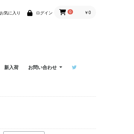
0
￥0
お気に入り
ログイン
新入荷
お問い合わせ
ーザーサ
T ユーザ
/ワンデ
erダウン
イ比較
ご利用ガイド
特定商取引法に基づく
Flowtoys社製品の保
Lighttoys社製品の保
ビジュアルポイをご検
お問い合わせフォーム
出演依頼はポイラボへ
ーサポー
表記
証について
証について
討中の方へ