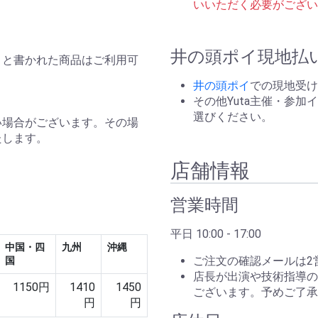
いいただく必要がござい
井の頭ポイ現地払
と書かれた商品はご利用可
井の頭ポイ
での現地受け
その他Yuta主催・参
選びください。
い場合がございます。その場
たします。
店舗情報
営業時間
平日 10:00 - 17:00
中国・四
九州
沖縄
ご注文の確認メールは2
国
店長が出演や技術指導の
1150円
1410
1450
ございます。予めご了承
円
円