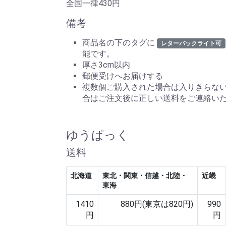
全国一律430円
備考
商品名の下のタグに
レターパックライト可
能です。
厚さ3cm以内
郵便受けへお届けする
複数個ご購入された場合は入りきらな
合はご注文後に正しい送料をご連絡い
ゆうぱっく
送料
北海道
東北・関東・信越・北陸・
近畿
東海
1410
880円(東京は820円)
990
円
円