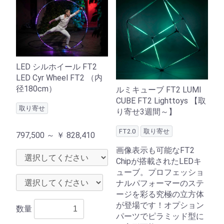
LED シルホイール FT2
LED Cyr Wheel FT2 （内
径180cm）
ルミキューブ FT2 LUMI
CUBE FT2 Lighttoys 【取
取り寄せ
り寄せ3週間～】
FT2.0
取り寄せ
797,500 ～
￥
828,410
画像表示も可能なFT2
Chipが搭載されたLEDキ
ューブ。プロフェッショ
ナルパフォーマーのステ
ージを彩る究極の立方体
が登場です！オプション
数量
パーツでピラミッド型に