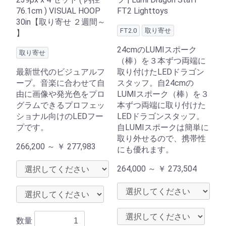
76.1cm ) VISUAL HOOP
FT2 Lighttoys
30in【取り寄せ ２週間～
FT2.0
取り寄せ
】
24cmのLUMIスポーク
取り寄せ
（棒）を３本ずつ両端に
最新世代のビジュアルフ
取り付けたLEDドラゴン
ープ。音楽に合わせて自
スタッフ。自24cmの
由に画像や発光色をプロ
LUMIスポーク（棒）を３
グラムできるプロフェッ
本ずつ両端に取り付けた
ショナル向けのLEDフー
LEDドラゴンスタッフ。
プです。
自LUMIスポークは簡単に
取り外せるので、携帯性
266,200 ～
￥
277,983
にも優れます。
264,000 ～
￥
273,504
数量