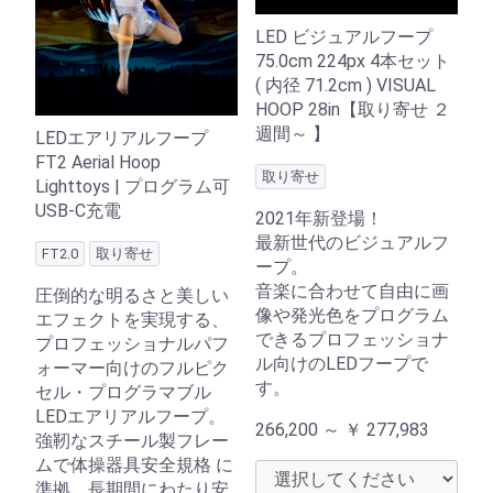
LED ビジュアルフープ
75.0cm 224px 4本セット
( 内径 71.2cm ) VISUAL
HOOP 28in【取り寄せ ２
週間～ 】
LEDエアリアルフープ
FT2 Aerial Hoop
取り寄せ
Lighttoys | プログラム可
USB-C充電
2021年新登場！
最新世代のビジュアルフ
FT2.0
取り寄せ
ープ。
音楽に合わせて自由に画
圧倒的な明るさと美しい
像や発光色をプログラム
エフェクトを実現する、
できるプロフェッショナ
プロフェッショナルパフ
ル向けのLEDフープで
ォーマー向けのフルピク
す。
セル・プログラマブル
LEDエアリアルフープ。
266,200 ～
￥
277,983
強靭なスチール製フレー
ムで体操器具安全規格 に
準拠。長期間にわたり安