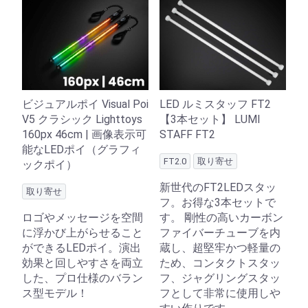
ビジュアルポイ Visual Poi
LED ルミスタッフ FT2
V5 クラシック Lighttoys
【3本セット】 LUMI
160px 46cm | 画像表示可
STAFF FT2
能なLEDポイ（グラフィ
FT2.0
取り寄せ
ックポイ）
新世代のFT2LEDスタッ
取り寄せ
フ。お得な3本セットで
ロゴやメッセージを空間
す。 剛性の高いカーボン
に浮かび上がらせること
ファイバーチューブを内
ができるLEDポイ。演出
蔵し、超堅牢かつ軽量の
効果と回しやすさを両立
ため、コンタクトスタッ
した、プロ仕様のバラン
フ、ジャグリングスタッ
ス型モデル！
フとして非常に使用しや