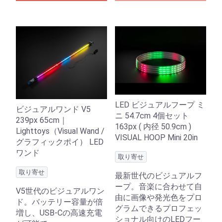
LED ビジュアルフープ ミ
ビジュアルワンド V5
ニ 54.7cm 4個セット
239px 65cm｜
163px ( 内径 50.9cm )
Lighttoys（Visual Wand /
VISUAL HOOP Mini 20in
グラフィックポイ） LED
ワンド
取り寄せ
取り寄せ
最新世代のビジュアルフ
ープ。音楽に合わせて自
V5世代のビジュアルワン
由に画像や発光色をプロ
ド。バッテリー容量が倍
グラムできるプロフェッ
増し、USB-Cの高速充電
ショナル向けのLEDフー