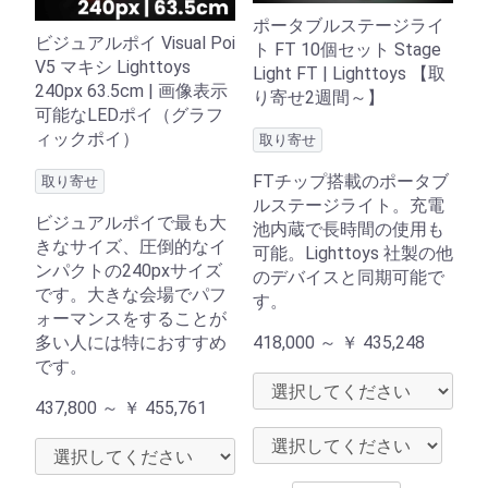
ポータブルステージライ
ビジュアルポイ Visual Poi
ト FT 10個セット Stage
V5 マキシ Lighttoys
Light FT | Lighttoys 【取
240px 63.5cm | 画像表示
り寄せ2週間～】
可能なLEDポイ（グラフ
ィックポイ）
取り寄せ
FTチップ搭載のポータブ
取り寄せ
ルステージライト。充電
ビジュアルポイで最も大
池内蔵で長時間の使用も
きなサイズ、圧倒的なイ
可能。Lighttoys 社製の他
ンパクトの240pxサイズ
のデバイスと同期可能で
です。大きな会場でパフ
す。
ォーマンスをすることが
多い人には特におすすめ
418,000 ～
￥
435,248
です。
437,800 ～
￥
455,761